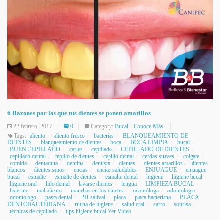
6 Razones por las que tus dientes se ponen amarillos
22 febrero, 2017
0
Category:
Bucal
Conoce Más
Tags:
aliento
aliento fresco
bacterías
BLANQUEAMIENTO DE
DEINTES
blanqueamiento de dientes
boca
BOCA LIMPIA
bucal
BUEN CEPILLADO
caries
cepillado
CEPILLADO DE DIENTES
cepillado dental
cepillo de dientes
cepillo dental
cerdas suaves
colgate
comida
dentadura
dentina
dentista
dientes
dientes amarillos
dientes
blancos
dientes sanos
encias
encías saludables
ENJUAGUE
enjuague
bucal
esmalte
esmalte de dientes
esmalte dental
higiene
higiene bucal
higiene oral
hilo dental
lavarse dientes
lengua
LIMPIEZA BUCAL
listerine
mal aliento
manchas en los dinetes
odontóloga
odontologia
odontologo
pasta dental
PH salival
placa
placa bacteriana
PLACA
DENTOBACTERIANA
rutina de higiene
salud oral
sarro
sonrísa
técnicas de cepillado
tips higiene bucal Ver Video