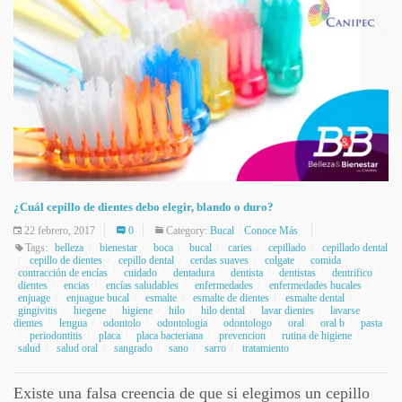
¿Cuál cepillo de dientes debo elegir, blando o duro?
22 febrero, 2017
0
Category:
Bucal
Conoce Más
Tags:
belleza
bienestar
boca
bucal
caries
cepillado
cepillado dental
cepillo de dientes
cepillo dental
cerdas suaves
colgate
comida
contracción de encías
cuidado
dentadura
dentista
dentistas
dentrifico
dientes
encias
encías saludables
enfermedades
enfermedades bucales
enjuage
enjuague bucal
esmalte
esmalte de dientes
esmalte dental
gingivitis
hiegene
higiene
hilo
hilo dental
lavar dientes
lavarse
dientes
lengua
odontolo
odontologia
odontologo
oral
oral b
pasta
periodontitis
placa
placa bacteriana
prevencion
rutina de higiene
salud
salud oral
sangrado
sano
sarro
tratamiento
Existe una falsa creencia de que si elegimos un cepillo