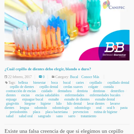
¿Cuál cepillo de dientes debo elegir, blando o duro?
22 febrero, 2017
0
Category:
Bucal
Conoce Más
Tags:
belleza
bienestar
boca
bucal
caries
cepillado
cepillado dental
cepillo de dientes
cepillo dental
cerdas suaves
colgate
comida
contracción de encías
cuidado
dentadura
dentista
dentistas
dentrifico
dientes
encias
encías saludables
enfermedades
enfermedades bucales
enjuage
enjuague bucal
esmalte
esmalte de dientes
esmalte dental
gingivitis
hiegene
higiene
hilo
hilo dental
lavar dientes
lavarse
dientes
lengua
odontolo
odontologia
odontologo
oral
oral b
pasta
periodontitis
placa
placa bacteriana
prevencion
rutina de higiene
salud
salud oral
sangrado
sano
sarro
tratamiento
Existe una falsa creencia de que si elegimos un cepillo