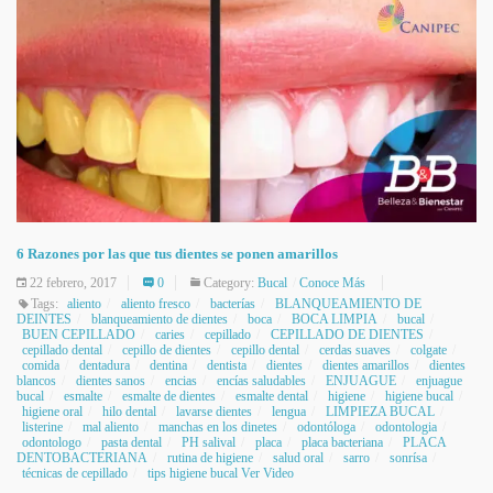
6 Razones por las que tus dientes se ponen amarillos
22 febrero, 2017
0
Category:
Bucal
Conoce Más
Tags:
aliento
aliento fresco
bacterías
BLANQUEAMIENTO DE
DEINTES
blanqueamiento de dientes
boca
BOCA LIMPIA
bucal
BUEN CEPILLADO
caries
cepillado
CEPILLADO DE DIENTES
cepillado dental
cepillo de dientes
cepillo dental
cerdas suaves
colgate
comida
dentadura
dentina
dentista
dientes
dientes amarillos
dientes
blancos
dientes sanos
encias
encías saludables
ENJUAGUE
enjuague
bucal
esmalte
esmalte de dientes
esmalte dental
higiene
higiene bucal
higiene oral
hilo dental
lavarse dientes
lengua
LIMPIEZA BUCAL
listerine
mal aliento
manchas en los dinetes
odontóloga
odontologia
odontologo
pasta dental
PH salival
placa
placa bacteriana
PLACA
DENTOBACTERIANA
rutina de higiene
salud oral
sarro
sonrísa
técnicas de cepillado
tips higiene bucal Ver Video