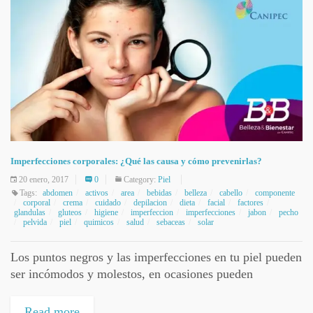
Imperfecciones corporales: ¿Qué las causa y cómo prevenirlas?
20 enero, 2017
0
Category:
Piel
Tags:
abdomen
activos
area
bebidas
belleza
cabello
componente
corporal
crema
cuidado
depilacion
dieta
facial
factores
glandulas
gluteos
higiene
imperfeccion
imperfecciones
jabon
pecho
pelvida
piel
quimicos
salud
sebaceas
solar
Los puntos negros y las imperfecciones en tu piel pueden
ser incómodos y molestos, en ocasiones pueden
causarnos tal inseguridad que empezamos a cancelar
reuniones con los amigos o familia...
Read more