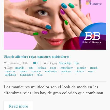
Uñas de alfombra roja: manicures multicolores
5 diciembre, 2016
0
Category:
Maquillaje
Tips
Tags:
amarillo
azul
belleza
color
embellecer
esmalte
french
manicure
manos
morado
multicolor
pedicure
pintura
rosa
tendencia
tratamiento
uñas
Los manicures multicolor son el look de moda en las
alfombras rojas, los hay de gran colorido que combinan
diferentes tonalidades de esmalte de uñas logrando un
estilo totalmente personalizado...
Read more