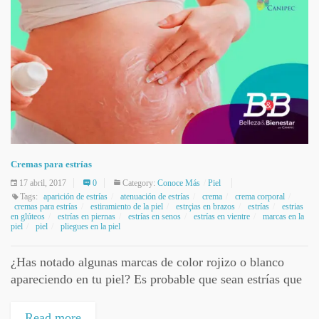
Cremas para estrías
17 abril, 2017
0
Category:
Conoce Más
Piel
Tags:
aparición de estrías
atenuación de estrías
crema
crema corporal
cremas para estrías
estiramiento de la piel
estrçias en brazos
estrías
estrias
en glúteos
estrías en piernas
estrías en senos
estrías en vientre
marcas en la
piel
piel
pliegues en la piel
¿Has notado algunas marcas de color rojizo o blanco
apareciendo en tu piel? Es probable que sean estrías que
son marcas provocadas por el estiramiento de la piel y
aparecen...
Read more