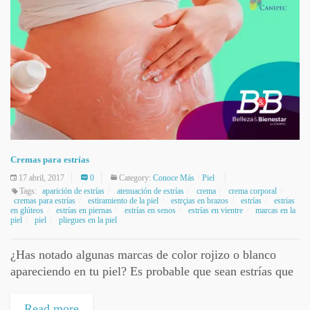
Cremas para estrías
17 abril, 2017
0
Category:
Conoce Más
Piel
Tags:
aparición de estrías
atenuación de estrías
crema
crema corporal
cremas para estrías
estiramiento de la piel
estrçias en brazos
estrías
estrias
en glúteos
estrías en piernas
estrías en senos
estrías en vientre
marcas en la
piel
piel
pliegues en la piel
¿Has notado algunas marcas de color rojizo o blanco
apareciendo en tu piel? Es probable que sean estrías que
son marcas provocadas por el estiramiento de la piel y
aparecen...
Read more