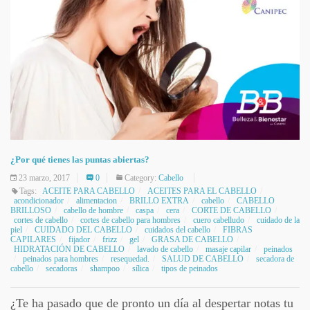
¿Por qué tienes las puntas abiertas?
23 marzo, 2017
0
Category:
Cabello
Tags:
ACEITE PARA CABELLO
ACEITES PARA EL CABELLO
acondicionador
alimentacion
BRILLO EXTRA
cabello
CABELLO
BRILLOSO
cabello de hombre
caspa
cera
CORTE DE CABELLO
cortes de cabello
cortes de cabello para hombres
cuero cabelludo
cuidado de la
piel
CUIDADO DEL CABELLO
cuidados del cabello
FIBRAS
CAPILARES
fijador
frizz
gel
GRASA DE CABELLO
HIDRATACIÓN DE CABELLO
lavado de cabello
masaje capilar
peinados
peinados para hombres
resequedad.
SALUD DE CABELLO
secadora de
cabello
secadoras
shampoo
sílica
tipos de peinados
¿Te ha pasado que de pronto un día al despertar notas tu