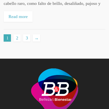
cabello raro, como falto de brillo, desaliñado, pajoso y
de pronto reparas en que tu cabello tiene las...
Read more
1
2
3
→