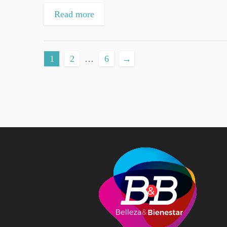
Read more
1
2
…
6
→