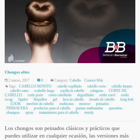
Chongos altos
2 marzo, 2017
0
Category:
Cabello
Conoce Más
Tags:
CABELLO BONITO
cabello cepillado
cabello corto
cabello limpio
cabello sano
ccabello largo
cepilla tu cabello
colageno
CORTE DE
CABELLO
corte pixie
cuero cabelludo
degrafilado
estilo carré
estilo
swag
fijador
flequillos
gel
lava tu cabello
lavado de cabello
long bob
LOOK
mechón de cabello
mohicana
mousse
peinados
PRIMAVERA
productos para el cabello
puntas maltratadas
queratina
shampoo
spray
tratamientos para el cabello
trendy
Los chongos son peinados clásicos y prácticos que
puedes utilizar en cualquier ocasión, las versiones más