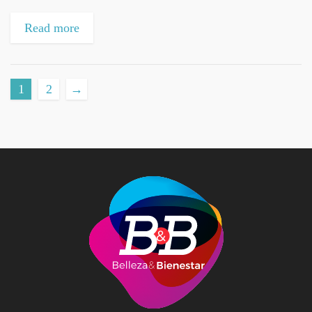
relajadas son ideales si quieres un look informal.
Read more
1
2
→