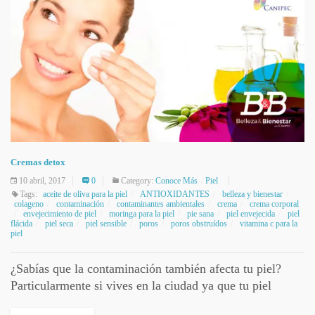
Cremas detox
10 abril, 2017
0
Category:
Conoce Más
Piel
Tags:
aceite de oliva para la piel
ANTIOXIDANTES
belleza y bienestar
colageno
contaminación
contaminantes ambientales
crema
crema corporal
envejecimiento de piel
moringa para la piel
pie sana
piel envejecida
piel
flácida
piel seca
piel sensible
poros
poros obstruídos
vitamina c para la
piel
¿Sabías que la contaminación también afecta tu piel?
Particularmente si vives en la ciudad ya que tu piel
diariamente sufre los efectos de la contaminación y los