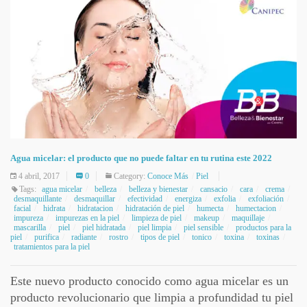
Agua micelar: el producto que no puede faltar en tu rutina este 2022
4 abril, 2017
0
Category:
Conoce Más
Piel
Tags:
agua micelar
belleza
belleza y bienestar
cansacio
cara
crema
desmaquillante
desmaquillar
efectividad
energiza
exfolia
exfoliación
facial
hidrata
hidratacion
hidratación de piel
humecta
humectacion
impureza
impurezas en la piel
limpieza de piel
makeup
maquillaje
mascarilla
piel
piel hidratada
piel limpia
piel sensible
productos para la
piel
purifica
radiante
rostro
tipos de piel
tonico
toxina
toxinas
tratamientos para la piel
Este nuevo producto conocido como agua micelar es un
producto revolucionario que limpia a profundidad tu piel