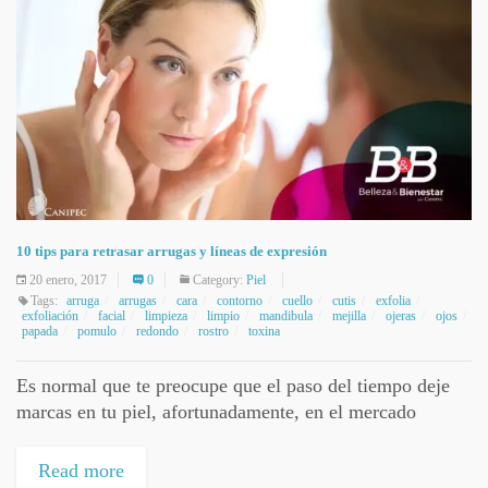
10 tips para retrasar arrugas y líneas de expresión
20 enero, 2017
0
Category:
Piel
Tags:
arruga
arrugas
cara
contorno
cuello
cutis
exfolia
exfoliación
facial
limpieza
limpio
mandibula
mejilla
ojeras
ojos
papada
pomulo
redondo
rostro
toxina
Es normal que te preocupe que el paso del tiempo deje
marcas en tu piel, afortunadamente, en el mercado
formal, las empresas y marcas cada día innovan y crecen
en...
Read more