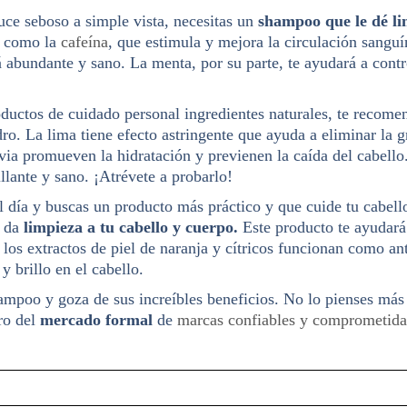
luce seboso a simple vista, necesitas un
shampoo que le dé li
s como la
cafeína
, que estimula y mejora la circulación sangu
á abundante y sano. La menta, por su parte, te ayudará a contr
roductos de cuidado personal ingredientes naturales, te reco
ro. La lima tiene efecto astringente que ayuda a eliminar la gr
via promueven la hidratación y previenen la caída del cabello
llante y sano. ¡Atrévete a probarlo!
el día y buscas un producto más práctico y que cuide tu cabe
e da
limpieza a tu cabello y cuerpo.
Este producto te ayudará
, los extractos de piel de naranja y cítricos funcionan como a
 brillo en el cabello.
ampoo y goza de sus increíbles beneficios. No lo pienses más 
ro del
mercado formal
de
marcas confiables y comprometida