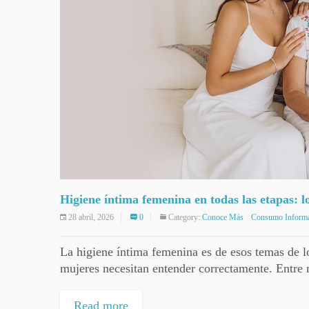
Higiene íntima femenina en todas las etapas: lo
28 abril, 2026
0
Category:
Conoce Más
Consumo Inform
La higiene íntima femenina es de esos temas de 
mujeres necesitan entender correctamente. Entre mi
Read more