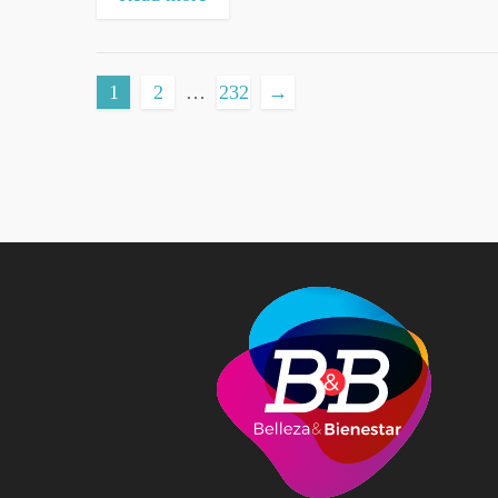
1
2
…
232
→