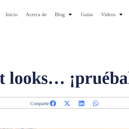
Inicio
Acerca de
Blog
Guías
Videos
 looks… ¡pruéba
Compartir: