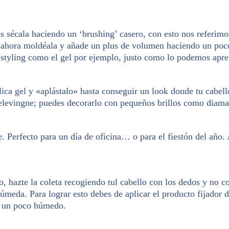
sécala haciendo un ‘brushing’ casero, con esto nos referimos 
, ahora moldéala y añade un plus de volumen haciendo un poco
e styling como el gel por ejemplo, justo como lo podemos apre
 Aplica gel y «aplástalo» hasta conseguir un look donde tu cab
Delevingne; puedes decorarlo con pequeños brillos como diama
e. Perfecto para un día de oficina… o para el fiestón del año.
o, hazte la coleta recogiendo tul cabello con los dedos y no c
 húmeda. Para lograr esto debes de aplicar el producto fijador 
e un poco húmedo.