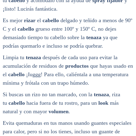
tu
cabello
y acomódalo con la ayuda de
spray fijador
y
¡listo! Lucirás fantástica.
Es mejor
rizar
el
cabello
delgado y teñido a menos de 90º
C y el
cabello
grueso entre 100º y 150º C, no dejes
demasiado tiempo tu cabello sobre la
tenaza
ya que
podrías quemarlo e incluso se podría quebrar.
Limpia tu
tenaza
después de cada uso para evitar la
acumulación de residuos de
productos
que hayas usado en
el
cabello
¡Iuggg! Para ello, caliéntala a una temperatura
mínima y frótala con un trapo húmedo.
Si buscas un rizo no tan marcado, con la
tenaza
, riza
tu
cabello
hacia fuera de tu rostro, para un
look
más
natural y con mayor
volumen
.
Evita quemaduras en tus manos usando guantes especiales
para calor, pero si no los tienes, incluso un guante de