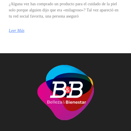
¿Alguna vez has comprado un producto para el cuidado de la piel
solo porque alguien dijo que era «milagroso»? Tal vez apareció en
tu red social favorita, una persona aseguró
Leer Más