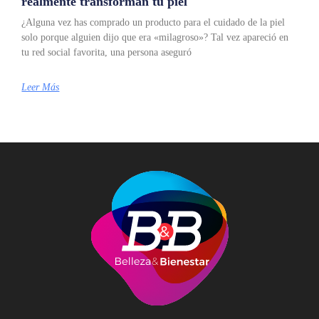
realmente transforman tu piel
¿Alguna vez has comprado un producto para el cuidado de la piel
solo porque alguien dijo que era «milagroso»? Tal vez apareció en
tu red social favorita, una persona aseguró
Leer Más