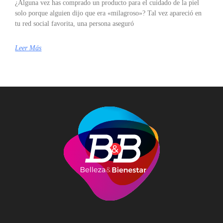
¿Alguna vez has comprado un producto para el cuidado de la piel
solo porque alguien dijo que era «milagroso»? Tal vez apareció en
tu red social favorita, una persona aseguró
Leer Más