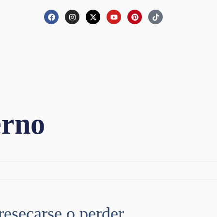
erno
resecarse o perder