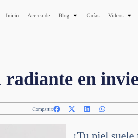
Inicio
Acerca de
Blog
Guías
Videos
l radiante en invi
Compartir:
¿Tu piel suele 