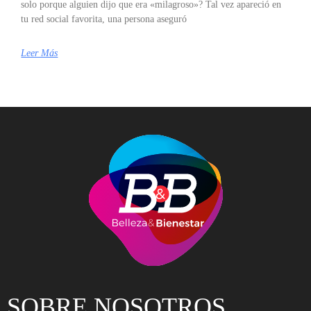
solo porque alguien dijo que era «milagroso»? Tal vez apareció en
tu red social favorita, una persona aseguró
Leer Más
SOBRE NOSOTROS