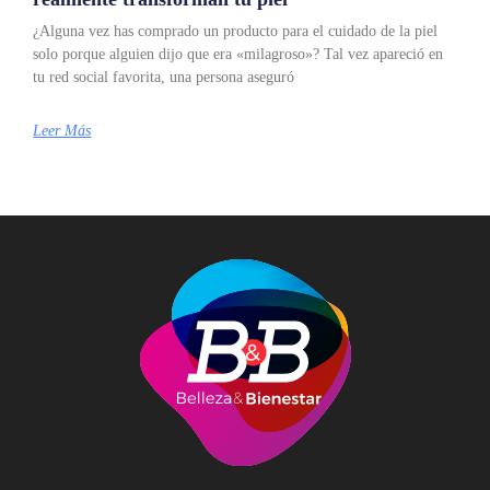
¿Alguna vez has comprado un producto para el cuidado de la piel
solo porque alguien dijo que era «milagroso»? Tal vez apareció en
tu red social favorita, una persona aseguró
Leer Más