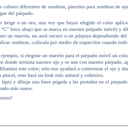
dos colores diferentes de sombras, pinceles para sombras de 
egue del párpado.
beige o un oro, una vez que hayas elegido el color aplícalo
a “C” boca abajo que se marca en nuestro párpado móvil) y di
er un marrón, un azul oscuro o un púrpura dependiendo del co
plicar sombras, colócala por medio de toquecitos cuando todo
ejemplo, si elegiste un marrón para el párpado móvil un colo
e en donde termina nuestro ojo y se une con nuestro párpado,
difumina este color; esto nos ayudará a contornear el ojo y d
pincel, esto hará un look más natural y cohesivo.
 lápiz y dibuja una línea pegada a las pestañas en el párpad
bado más suave.
enino!